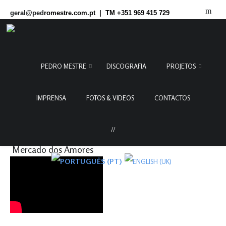
geral@ped
romestre.com.pt | TM +351 969 415 729
Home
Fotos & Videos
/
PEDRO MESTRE
DISCOGRAFIA
PROJETOS
IMPRENSA
FOTOS & VIDEOS
CONTACTOS
Se o Meu Bem Soubesse|
Mercado dos Amores
//
Mercado dos Amores