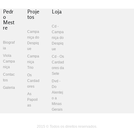
Pedr
Proje
Loja
o
tos
Mest
re
Cd -
Campa
Campa
niça do
niça do
Biograf
Despiq
Despiq
ia
ue
ue
Viola
Campa
Cd - Os
Campa
niça
Cardad
niça
Trio
ores da
Sete
Contac
Os
tos
Cardad
Dvd -
ores
Do
Galeria
Alentej
As
o a
Papoil
Minas
as
Gerais
2015 © Todos os direitos reservados.