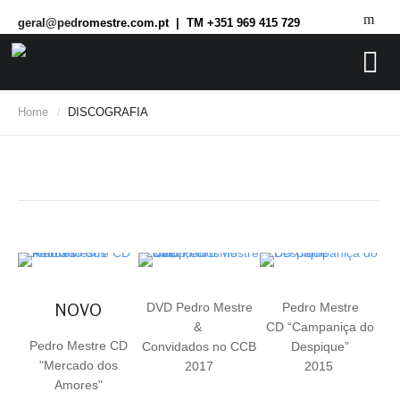
geral@ped
romestre.com.pt | TM +351 969 415 729
Home
DISCOGRAFIA
/
NOVO
DVD Pedro Mestre
Pedro Mestre
&
CD “Campaniça do
Pedro Mestre CD
Convidados no CCB
Despique”
"Mercado dos
2017
2015
Amores"