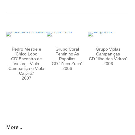
Pedro Mestre e
Grupo Coral
Grupo Violas
Chico Lobo
Feminino As
Campaniças
CD“Encontro de
Papoilas
CD “Ilha dos Vidros”
Violas – Viola
CD “Zuca Zuca”
2006
Campaniça e Viola
2006
Caipira”
2007
More...