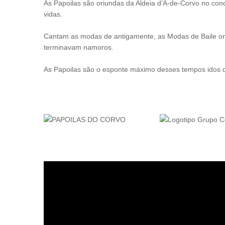
As Papoilas são oriundas da Aldeia d’À-de-Corvo no co
vidas.
Cantam as modas de antigamente, as Modas de Baile ond
terminavam namoros.
As Papoilas são o esponte máximo desses tempos idos 