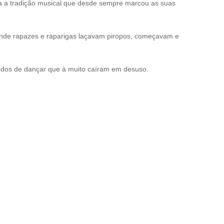
va a tradição musical que desde sempre marcou as suas
 onde rapazes e raparigas laçavam piropos, começavam e
odos de dançar que à muito caíram em desuso.