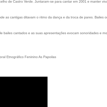
ncelho de Castro Verde. Juntaram-se para cantar em 2001 e manter vi
e as cantigas ditavam o ritmo da dança e da troca de pares. Bailes
de bailes cantados e as suas apresentações evocam sonoridades e m