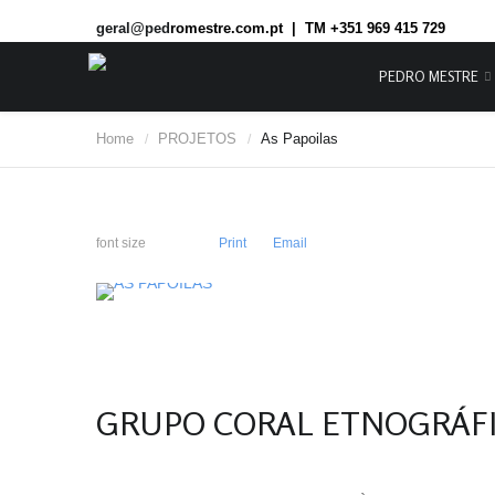
geral@ped
romestre.com.pt | TM +351 969 415 729
PEDRO MESTRE
Home
PROJETOS
As Papoilas
/
/
font size
Print
Email
GRUPO CORAL ETNOGRÁFI