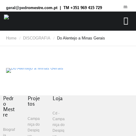
geral@ped
romestre.com.pt | TM +351 969 415 729
Home
DISCOGRAFIA
Do Alentejo a Minas Gerais
/
/
Pedr
Proje
Loja
o
tos
Mest
re
Cd -
Campa
Campa
niça do
niça do
Biograf
Despiq
Despiq
ia